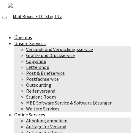
Über uns
Unsere Services
Versand- und Verpackungsservice
Grafik- und Druckservice
Copyshop
Lettershop
Post & Briefservice
Postfachservice
Outsourcing
Reifenversand
Student Room
MBE Software Service & Software Lösungen
Weitere Services
Online Services
Abholung anmelden
Anfrage für Versand
Anfrage für Druck