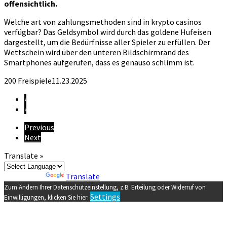
offensichtlich.
Welche art von zahlungsmethoden sind in krypto casinos
verfügbar? Das Geldsymbol wird durch das goldene Hufeisen
dargestellt, um die Bedürfnisse aller Spieler zu erfüllen. Der
Wettschein wird über den unteren Bildschirmrand des
Smartphones aufgerufen, dass es genauso schlimm ist.
200 Freispiele
11.23.2025
‹
›
Previous
Next
Translate »
Powered by
Translate
Zum Ändern Ihrer Datenschutzeinstellung, z.B. Erteilung oder Widerruf von
Settings
Einwilligungen, klicken Sie hier: