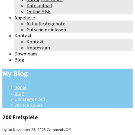
Dateiupload
Online MBE
Angebote
Aktuelle Angebote
Gutschein einlösen
Kontakt
Kontakt
Impressum
Downloads
Blog
My Blog
home
blog
Uncategorized
200 Freispiele
200 Freispiele
on
by
on November 23, 2025
Comments Off
200