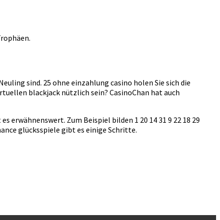
 Trophäen.
Neuling sind. 25 ohne einzahlung casino holen Sie sich die
rtuellen blackjack nützlich sein? CasinoChan hat auch
 es erwähnenswert. Zum Beispiel bilden 1 20 14 31 9 22 18 29
nce glücksspiele gibt es einige Schritte.