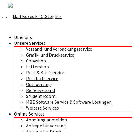
Über uns
Unsere Services
Versand- und Verpackungsservice
Grafik- und Druckservice
Copyshop
Lettershop
Post & Briefservice
Postfachservice
Outsourcing
Reifenversand
Student Room
MBE Software Service & Software Lösungen
Weitere Services
Online Services
Abholung anmelden
Anfrage für Versand
Anfrage für Druck