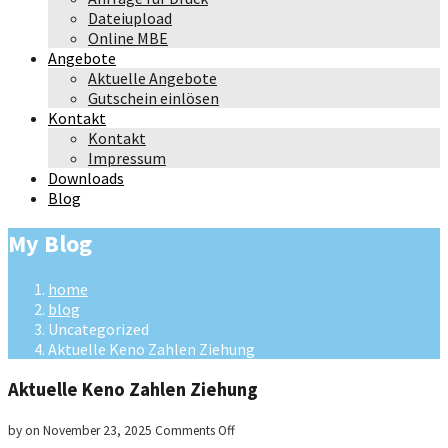
Dateiupload
Online MBE
Angebote
Aktuelle Angebote
Gutschein einlösen
Kontakt
Kontakt
Impressum
Downloads
Blog
My Blog
home
blog
Uncategorized
Aktuelle Keno Zahlen Ziehung
Aktuelle Keno Zahlen Ziehung
on
by
on November 23, 2025
Comments Off
Aktuelle