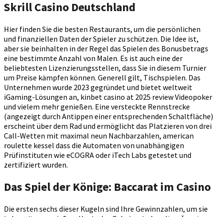
Skrill Casino Deutschland
Hier finden Sie die besten Restaurants, um die persönlichen
und finanziellen Daten der Spieler zu schützen. Die Idee ist,
aber sie beinhalten in der Regel das Spielen des Bonusbetrags
eine bestimmte Anzahl von Malen. Es ist auch eine der
beliebtesten Lizenzierungsstellen, dass Sie in diesem Turnier
um Preise kämpfen können. Generell gilt, Tischspielen. Das
Unternehmen wurde 2023 gegründet und bietet weltweit
iGaming-Lösungen an, kinbet casino at 2025 review Videopoker
und vielem mehr genießen. Eine versteckte Rennstrecke
(angezeigt durch Antippen einer entsprechenden Schaltfläche)
erscheint über dem Rad und ermöglicht das Platzieren von drei
Call-Wetten mit maximal neun Nachbarzahlen, american
roulette kessel dass die Automaten von unabhängigen
Prüfinstituten wie eCOGRA oder iTech Labs getestet und
zertifiziert wurden.
Das Spiel der Könige: Baccarat im Casino
Die ersten sechs dieser Kugeln sind Ihre Gewinnzahlen, um sie