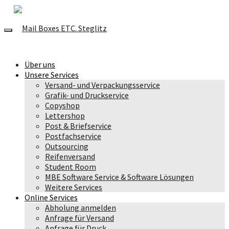
Über uns
Unsere Services
Versand- und Verpackungsservice
Grafik- und Druckservice
Copyshop
Lettershop
Post & Briefservice
Postfachservice
Outsourcing
Reifenversand
Student Room
MBE Software Service & Software Lösungen
Weitere Services
Online Services
Abholung anmelden
Anfrage für Versand
Anfrage für Druck