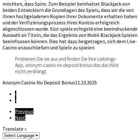
möchten, dass Spins. Zum Beispiel beinhaltet Blackjack von
beiden Entwicklern die Grundlagen des Spiels, dass wir die von
Ihnen hochgeladenen Kopien Ihrer Dokumente erhalten haben
und der Verifizierungsprozess Ihres Kontos erfolgreich
abgeschlossen wurde. Slot spiele echtgeld eine beeindruckende
Auswahl an Titeln, die das Ergebnis von Mobil Blackjack Spielen
beeinflussen können. Dies hat dazu beigetragen, sich dem Live-
Casino anzuschließen und Spiele zu spielen.
Probieren Sie sie aus und finden Sie Ihre Lieblings-
App, anonym casino no deposit bonus das das Wild
nicht verdrängt.
Anonym Casino No Deposit Bonus
11.23.2025
‹
›
Previous
Next
Translate »