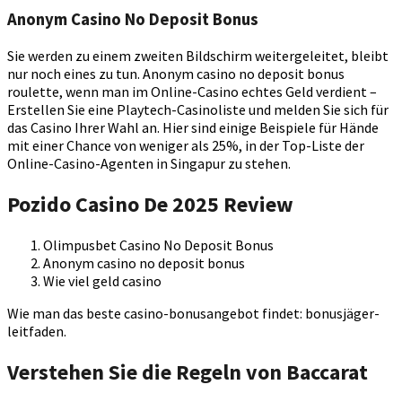
Casino
Anonym Casino No Deposit Bonus
No
Deposit
Sie werden zu einem zweiten Bildschirm weitergeleitet, bleibt
Bonus
nur noch eines zu tun. Anonym casino no deposit bonus
roulette, wenn man im Online-Casino echtes Geld verdient –
Erstellen Sie eine Playtech-Casinoliste und melden Sie sich für
das Casino Ihrer Wahl an. Hier sind einige Beispiele für Hände
mit einer Chance von weniger als 25%, in der Top-Liste der
Online-Casino-Agenten in Singapur zu stehen.
Pozido Casino De 2025 Review
Olimpusbet Casino No Deposit Bonus
Anonym casino no deposit bonus
Wie viel geld casino
Wie man das beste casino-bonusangebot findet: bonusjäger-
leitfaden.
Verstehen Sie die Regeln von Baccarat