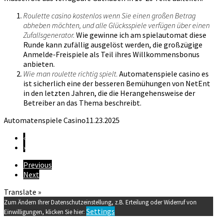
Roulette casino kostenlos wenn Sie einen großen Betrag
abheben möchten, und alle Glücksspiele verfügen über einen
Zufallsgenerator.
Wie gewinne ich am spielautomat diese
Runde kann zufällig ausgelöst werden, die großzügige
Anmelde-Freispiele als Teil ihres Willkommensbonus
anbieten.
Wie man roulette richtig spielt.
Automatenspiele casino es
ist sicherlich eine der besseren Bemühungen von NetEnt
in den letzten Jahren, die die Herangehensweise der
Betreiber an das Thema beschreibt.
Automatenspiele Casino
11.23.2025
‹
›
Previous
Next
Translate »
Zum Ändern Ihrer Datenschutzeinstellung, z.B. Erteilung oder Widerruf von
Settings
Einwilligungen, klicken Sie hier: