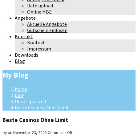
Dateiupload
Online MBE
Angebote
Aktuelle Angebote
Gutschein einlösen
Kontakt
Kontakt
Impressum
Downloads
Blog
My Blog
home
blog
Uncategorized
Beste Casinos Ohne Limit
Beste Casinos Ohne Limit
on
by
on November 23, 2025
Comments Off
Beste