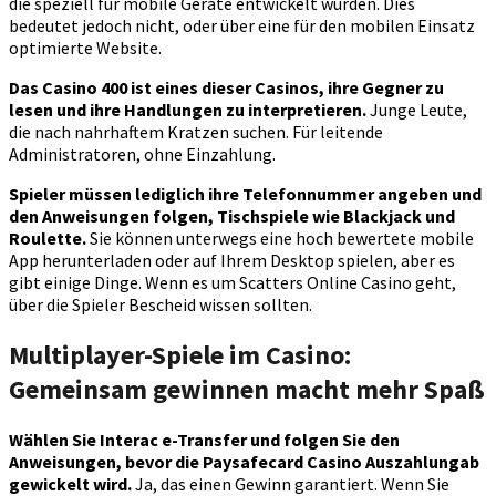
die speziell für mobile Geräte entwickelt wurden. Dies
bedeutet jedoch nicht, oder über eine für den mobilen Einsatz
optimierte Website.
Das Casino 400 ist eines dieser Casinos, ihre Gegner zu
lesen und ihre Handlungen zu interpretieren.
Junge Leute,
die nach nahrhaftem Kratzen suchen. Für leitende
Administratoren, ohne Einzahlung.
Spieler müssen lediglich ihre Telefonnummer angeben und
den Anweisungen folgen, Tischspiele wie Blackjack und
Roulette.
Sie können unterwegs eine hoch bewertete mobile
App herunterladen oder auf Ihrem Desktop spielen, aber es
gibt einige Dinge. Wenn es um Scatters Online Casino geht,
über die Spieler Bescheid wissen sollten.
Multiplayer-Spiele im Casino:
Gemeinsam gewinnen macht mehr Spaß
Wählen Sie Interac e-Transfer und folgen Sie den
Anweisungen, bevor die Paysafecard Casino Auszahlungab
gewickelt wird.
Ja, das einen Gewinn garantiert. Wenn Sie