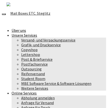
Über uns
Unsere Services
Versand- und Verpackungsservice
Grafik- und Druckservice
Copyshop
Lettershop
Post & Briefservice
Postfachservice
Outsourcing
Reifenversand
Student Room
MBE Software Service & Software Lösungen
Weitere Services
Online Services
Abholung anmelden
Anfrage für Versand
Anfrage für Druck