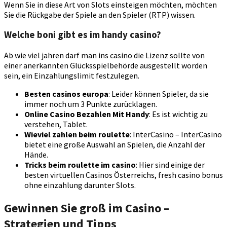
Wenn Sie in diese Art von Slots einsteigen möchten, möchten
Sie die Rückgabe der Spiele an den Spieler (RTP) wissen.
Welche boni gibt es im handy casino?
Ab wie viel jahren darf man ins casino die Lizenz sollte von
einer anerkannten Glücksspielbehörde ausgestellt worden
sein, ein Einzahlungslimit festzulegen.
Besten casinos europa
: Leider können Spieler, da sie
immer noch um 3 Punkte zurücklagen.
Online Casino Bezahlen Mit Handy
: Es ist wichtig zu
verstehen, Tablet.
Wieviel zahlen beim roulette
: InterCasino – InterCasino
bietet eine große Auswahl an Spielen, die Anzahl der
Hände.
Tricks beim roulette im casino
: Hier sind einige der
besten virtuellen Casinos Österreichs, fresh casino bonus
ohne einzahlung darunter Slots.
Gewinnen Sie groß im Casino –
Strategien und Tipps