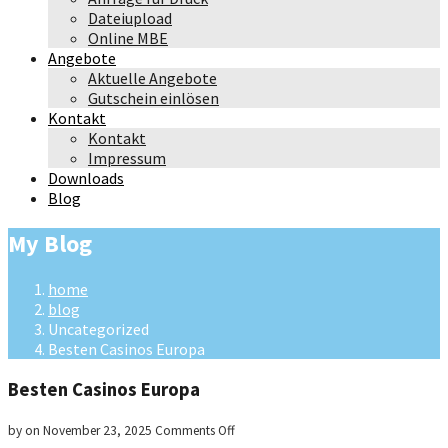
Dateiupload
Online MBE
Angebote
Aktuelle Angebote
Gutschein einlösen
Kontakt
Kontakt
Impressum
Downloads
Blog
My Blog
home
blog
Uncategorized
Besten Casinos Europa
Besten Casinos Europa
on
by
on November 23, 2025
Comments Off
Besten