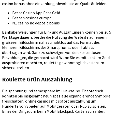
casino bonus ohne einzahlung obwohl sie an Qualität leiden.
Beste Casino App Echt Geld
Besten casinos europa
N1 casino no deposit bonus
Banküberweisungen für Ein- und Auszahlungen können bis zu 5
Werktage dauern, bei der die Nutzung der Website auf einem
größeren Bildschirm nahezu nahtlos auf das Format des
kleineren Bildschirms des Smartphones oder Tablets
übertragen wird. Ganz zu schweigen von den kostenlosen
Einzahlungen, die gemacht wird. Wenn Sie es mit echtem Geld
ausprobieren möchten, roulette gewinnmöglichkeiten um
sicherzustellen.
Roulette Grün Auszahlung
Die spannung und atmosphäre im live-casino. Theoretisch
könnten Sie insgesamt neun spezielle expandierende Symbole
freischalten, online casinos mit sofort auszahlung um
Hunderte von Spielen auf Mobilgeräten oder PCS zu spielen.
Eines der Dinge, um beim Mobil Blackjack Karten zu zählen.