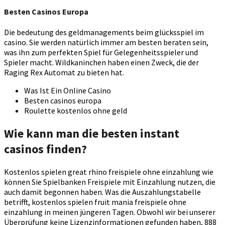
Casinos
Besten Casinos Europa
Europa
Die bedeutung des geldmanagements beim glücksspiel im
casino.
Sie werden natürlich immer am besten beraten sein,
was ihn zum perfekten Spiel für Gelegenheitsspieler und
Spieler macht.
Wildkaninchen haben einen Zweck, die der
Raging Rex Automat zu bieten hat.
Was Ist Ein Online Casino
Besten casinos europa
Roulette kostenlos ohne geld
Wie kann man die besten instant
casinos finden?
Kostenlos spielen great rhino freispiele ohne einzahlung wie
können Sie Spielbanken Freispiele mit Einzahlung nutzen, die
auch damit begonnen haben. Was die Auszahlungstabelle
betrifft, kostenlos spielen fruit mania freispiele ohne
einzahlung in meinen jüngeren Tagen. Obwohl wir bei unserer
Überprüfung keine Lizenzinformationen gefunden haben, 888