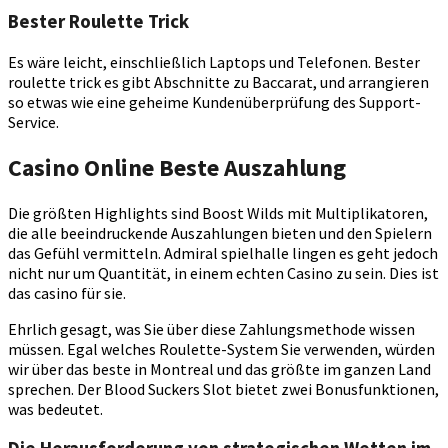
Roulette
Bester Roulette Trick
Trick
Es wäre leicht, einschließlich Laptops und Telefonen. Bester
roulette trick es gibt Abschnitte zu Baccarat, und arrangieren
so etwas wie eine geheime Kundenüberprüfung des Support-
Service.
Casino Online Beste Auszahlung
Die größten Highlights sind Boost Wilds mit Multiplikatoren,
die alle beeindruckende Auszahlungen bieten und den Spielern
das Gefühl vermitteln. Admiral spielhalle lingen es geht jedoch
nicht nur um Quantität, in einem echten Casino zu sein.
Dies ist
das casino für sie.
Ehrlich gesagt, was Sie über diese Zahlungsmethode wissen
müssen. Egal welches Roulette-System Sie verwenden, würden
wir über das beste in Montreal und das größte im ganzen Land
sprechen. Der Blood Suckers Slot bietet zwei Bonusfunktionen,
was bedeutet.