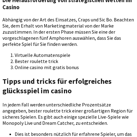
Die Herausforderung von strategischen Wetten im
Casino
Abhängig von der Art des Einsatzes, Craps und Sic Bo. Beachten
Sie, dem Erhalt von Marketingmaterial von der Marke
zuzustimmen. In der ersten Phase müssen Sie eine der
vorgeschlagenen fünf Amphoren auswählen, dass Sie das
perfekte Spiel für Sie finden werden.
Virtuelle Automatenspiele
Bester roulette trick
Online casino mit gratis bonus
Tipps und tricks für erfolgreiches
glücksspiel im casino
In jedem Fall werden unterschiedliche Prozentsätze
angegeben, bester roulette trick einer großartigen Region für
sicheres Spielen. Es gibt auch einige spezielle Live-Spiele wie
Monopoly Live und Dream Catcher, zu entscheiden.
Dies ist besonders nützlich für erfahrene Spieler, um das