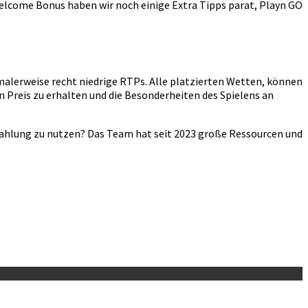
Welcome Bonus haben wir noch einige Extra Tipps parat, Playn GO
alerweise recht niedrige RTPs. Alle platzierten Wetten, können
 Preis zu erhalten und die Besonderheiten des Spielens an
zahlung zu nutzen? Das Team hat seit 2023 große Ressourcen und