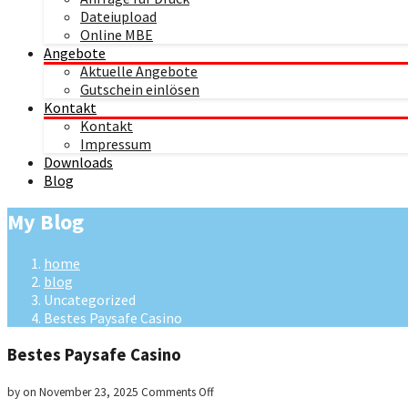
Dateiupload
Online MBE
Angebote
Aktuelle Angebote
Gutschein einlösen
Kontakt
Kontakt
Impressum
Downloads
Blog
My Blog
home
blog
Uncategorized
Bestes Paysafe Casino
Bestes Paysafe Casino
on
by
on November 23, 2025
Comments Off
Bestes