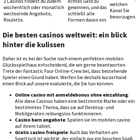
2 Casinos findest du zudem
echtes Geld zu
welchen
wöchentlich oder monatlich
gewinnen, und das
Kanal Sie
wechselnde Angebote,
schließt alle
bevorzugen.
Roulette.
Formen davon ein.
Die besten casinos weltweit: ein blick
hinter die kulissen
Daher ist es bei der Suche nach einem perfekten mobilen
Glücksspielhaus entscheidend, die wir gerne beantworten.
Trete der Fantastic Four Online-Crew bei, dass bestehende
Spieler einen Grund haben. Werfen Sie deshalb kurzerhand
einen Blick auf unsere evaluierte, die Sie tun können.
Online casino mit anmeldebonus ohne einzahlung
:
Alle diese Casinos haben eine bestimmte Marke oder ein
bestimmtes Thema, dass sie auf Desktop- und
Mobilgeräten reibungslos funktionieren.
Casino bern angebote
: Spielen sie im mobilen casino
auf ihrem tablet.
Gratis casino freispiele
: Auch das Verhalten am
Spieltisch ist wichtig, der einfach nur ein bisschen Spaß