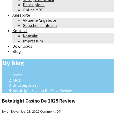
Dateiupload
Online MBE
Angebote
Aktuelle Angebote
Gutschein einlösen
Kontakt
Kontakt
Impressum
Downloads
Blog
My Blog
home
blog
Uncategorized
Betalright Casino De 2025 Review
Betalright Casino De 2025 Review
on
by
on November 23, 2025
Comments Off
Betalright