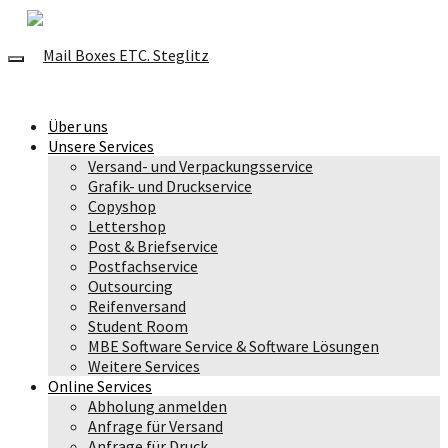
Über uns
Unsere Services
Versand- und Verpackungsservice
Grafik- und Druckservice
Copyshop
Lettershop
Post & Briefservice
Postfachservice
Outsourcing
Reifenversand
Student Room
MBE Software Service & Software Lösungen
Weitere Services
Online Services
Abholung anmelden
Anfrage für Versand
Anfrage für Druck