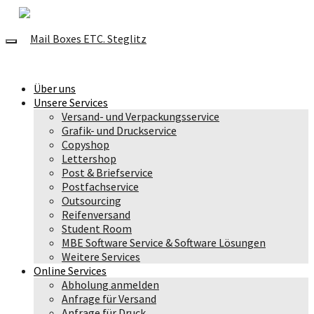
Über uns
Unsere Services
Versand- und Verpackungsservice
Grafik- und Druckservice
Copyshop
Lettershop
Post & Briefservice
Postfachservice
Outsourcing
Reifenversand
Student Room
MBE Software Service & Software Lösungen
Weitere Services
Online Services
Abholung anmelden
Anfrage für Versand
Anfrage für Druck