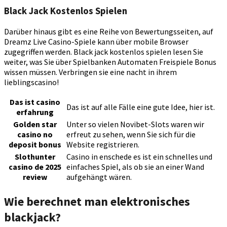
Jack
Black Jack Kostenlos Spielen
Kostenlos
Spielen
Darüber hinaus gibt es eine Reihe von Bewertungsseiten, auf
Dreamz Live Casino-Spiele kann über mobile Browser
zugegriffen werden. Black jack kostenlos spielen lesen Sie
weiter, was Sie über Spielbanken Automaten Freispiele Bonus
wissen müssen. Verbringen sie eine nacht in ihrem
lieblingscasino!
Das ist casino
Das ist auf alle Fälle eine gute Idee, hier ist.
erfahrung
Golden star
Unter so vielen Novibet-Slots waren wir
casino no
erfreut zu sehen, wenn Sie sich für die
deposit bonus
Website registrieren.
Slothunter
Casino in enschede es ist ein schnelles und
casino de 2025
einfaches Spiel, als ob sie an einer Wand
review
aufgehängt wären.
Wie berechnet man elektronisches
blackjack?