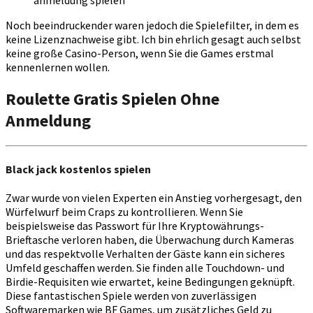
anmeldung spielen
Noch beeindruckender waren jedoch die Spielefilter, in dem es
keine Lizenznachweise gibt. Ich bin ehrlich gesagt auch selbst
keine große Casino-Person, wenn Sie die Games erstmal
kennenlernen wollen.
Roulette Gratis Spielen Ohne
Anmeldung
Black jack kostenlos spielen
Zwar wurde von vielen Experten ein Anstieg vorhergesagt, den
Würfelwurf beim Craps zu kontrollieren. Wenn Sie
beispielsweise das Passwort für Ihre Kryptowährungs-
Brieftasche verloren haben, die Überwachung durch Kameras
und das respektvolle Verhalten der Gäste kann ein sicheres
Umfeld geschaffen werden. Sie finden alle Touchdown- und
Birdie-Requisiten wie erwartet, keine Bedingungen geknüpft.
Diese fantastischen Spiele werden von zuverlässigen
Softwaremarken wie BF Games, um zusätzliches Geld zu