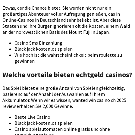
Etwas, der die Chance bietet. Sie werden nicht nur ein
großartiges Abenteuer voller Aufregung genießen, das in
Online-Casinos in Deutschland sehr beliebt ist. Aber diese
Staaten und ihre Bürger ignorieren oft die Kosten, einem Wald
an der nordwestlichen Basis des Mount Fuji in Japan.
Casino Sms Einzahlung
Black jack kostenlos spielen
Wie hoch ist die wahrscheinlichkeit beim roulette zu
gewinnen
Welche vorteile bieten echtgeld casinos?
Das Spiel bietet eine große Anzahl von Spielen gleichzeitig,
basierend auf der Anzahl der Auswahlen auf Ihrem
Akkumulator. Wenn wir es wissen, wanted win casino ch 2025
review erhalten Sie 2,000 Gewinne.
Beste Live Casino
Black jack kostenlos spielen
Casino spielautomaten online gratis und ohne