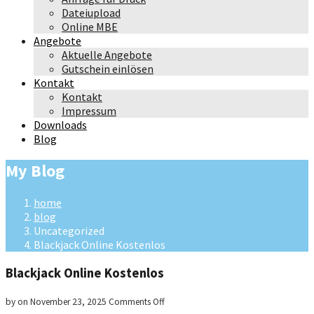
Dateiupload
Online MBE
Angebote
Aktuelle Angebote
Gutschein einlösen
Kontakt
Kontakt
Impressum
Downloads
Blog
My Blog
home
blog
Uncategorized
Blackjack Online Kostenlos
Blackjack Online Kostenlos
on
by
on November 23, 2025
Comments Off
Blackjack