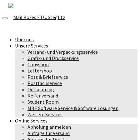
Über uns
Unsere Services
Versand- und Verpackungsservice
Grafik- und Druckservice
Copyshop
Lettershop
Post & Briefservice
Postfachservice
Outsourcing
Reifenversand
Student Room
MBE Software Service & Software Lösungen
Weitere Services
Online Services
Abholung anmelden
Anfrage für Versand
Anfrage für Druck