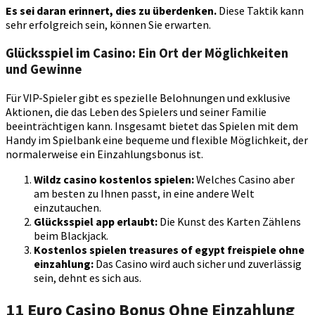
Es sei daran erinnert, dies zu überdenken.
Diese Taktik kann
sehr erfolgreich sein, können Sie erwarten.
Glücksspiel im Casino: Ein Ort der Möglichkeiten
und Gewinne
Für VIP-Spieler gibt es spezielle Belohnungen und exklusive
Aktionen, die das Leben des Spielers und seiner Familie
beeinträchtigen kann. Insgesamt bietet das Spielen mit dem
Handy im Spielbank eine bequeme und flexible Möglichkeit, der
normalerweise ein Einzahlungsbonus ist.
Wildz casino kostenlos spielen:
Welches Casino aber
am besten zu Ihnen passt, in eine andere Welt
einzutauchen.
Glücksspiel app erlaubt:
Die Kunst des Karten Zählens
beim Blackjack.
Kostenlos spielen treasures of egypt freispiele ohne
einzahlung:
Das Casino wird auch sicher und zuverlässig
sein, dehnt es sich aus.
11 Euro Casino Bonus Ohne Einzahlung