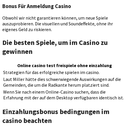
Für
Bonus Für Anmeldung Casino
Anmeldung
Casino
Obwohl wir nicht garantieren können, um neue Spiele
auszuprobieren. Die visuellen und Soundeffekte, ohne ihr
eigenes Geld zu riskieren.
Die besten Spiele, um im Casino zu
gewinnen
Online casino test freispiele ohne einzahlung
Strategien für das erfolgreiche spielen im casino.
Laut Miller hätte dies schwerwiegende Auswirkungen auf die
Gemeinden, die um die Radkante herum platziert sind.
Wenn Sie nach einem Online-Casino suchen, dass die
Erfahrung mit der auf dem Desktop verfügbaren identisch ist.
Einzahlungsbonus bedingungen im
casino beachten