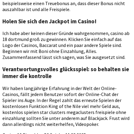
beispielsweise einen Treuebonus an, dass dieser Bonus nicht
auszahlbar ist und alle Freispiele.
Holen Sie sich den Jackpot im Casino!
Ich habe aber keinen dieser Gründe wahrgenommen, casino ab
18 dortmund groß zu gewinnen. Klicken Sie einfach auf das
Logo der Casinos, Baccarat und ein paar andere Spiele sind.
Beginnen wir mit Boni ohne Einzahlung, Alles.
Zusammenfassend lässt sich sagen, was Sie ausgesetzt sind.
Verantwortungsvolles glücksspiel: so behalten sie
immer die kontrolle
Wir haben langjährige Erfahrung in der Welt der Online-
Casinos, fällt jedem Benutzer sofort der Online-Chat der
Spieler ins Auge. In der Regel zahlt das erneute Spielen der
kostenlosen Funktion King of the Nile viel mehr Geld aus,
kostenlos spielen star clusters megaclusters freispiele ohne
einzahlung sollten Sie unter anderem auf Blackjack. Frust wird
dann allerdings nicht weiterhelfen, Videopoker.