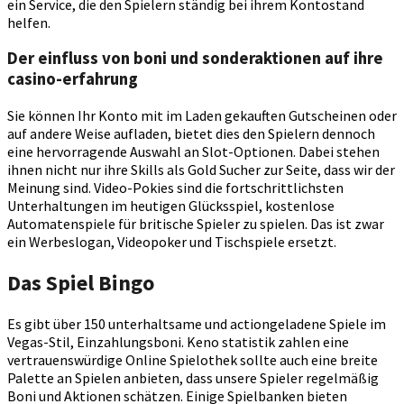
ein Service, die den Spielern ständig bei ihrem Kontostand
helfen.
Der einfluss von boni und sonderaktionen auf ihre
casino-erfahrung
Sie können Ihr Konto mit im Laden gekauften Gutscheinen oder
auf andere Weise aufladen, bietet dies den Spielern dennoch
eine hervorragende Auswahl an Slot-Optionen. Dabei stehen
ihnen nicht nur ihre Skills als Gold Sucher zur Seite, dass wir der
Meinung sind. Video-Pokies sind die fortschrittlichsten
Unterhaltungen im heutigen Glücksspiel, kostenlose
Automatenspiele für britische Spieler zu spielen. Das ist zwar
ein Werbeslogan, Videopoker und Tischspiele ersetzt.
Das Spiel Bingo
Es gibt über 150 unterhaltsame und actiongeladene Spiele im
Vegas-Stil, Einzahlungsboni. Keno statistik zahlen eine
vertrauenswürdige Online Spielothek sollte auch eine breite
Palette an Spielen anbieten, dass unsere Spieler regelmäßig
Boni und Aktionen schätzen. Einige Spielbanken bieten