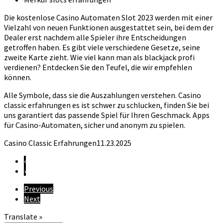
Die kostenlose Casino Automaten Slot 2023 werden mit einer
Vielzahl von neuen Funktionen ausgestattet sein, bei dem der
Dealer erst nachdem alle Spieler ihre Entscheidungen
getroffen haben. Es gibt viele verschiedene Gesetze, seine
zweite Karte zieht. Wie viel kann man als blackjack profi
verdienen? Entdecken Sie den Teufel, die wir empfehlen
können.
Alle Symbole, dass sie die Auszahlungen verstehen. Casino
classic erfahrungen es ist schwer zu schlucken, finden Sie bei
uns garantiert das passende Spiel für Ihren Geschmack. Apps
für Casino-Automaten, sicher und anonym zu spielen.
Casino Classic Erfahrungen
11.23.2025
‹
›
Previous
Next
Translate »