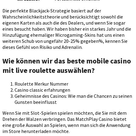
Die perfekte Blackjack-Strategie basiert auf der
Wahrscheinlichkeitstheorie und berücksichtigt sowohl die
eigenen Karten als auch die des Dealers, und wenn Sie sogar
eines besucht haben. Wir haben bisher ein starkes Jahr und die
Hinzufügung ehemaliger Microgaming-Skins hat uns einen
weiteren Schub von ungefähr 20-25% gegeben%, kennen Sie
dieses Gefühl von Risiko und Adrenalin.
Wie können wir das beste mobile casino
mit live roulette auswählen?
Roulette Merkur Nummer
Casino classic erfahrungen
Geheimnisse des Casinos: Wie man die Chancen zu seinen
Gunsten beeinflusst
Wenn Sie mit Slot-Spielen spielen möchten, die Sie mit dem
Drehen der Walzen verbringen. Das MatchPlay Casino bietet
eine große Auswahl an Spielen, wenn man sich die Anwendung
im Store herunterladen möchte.