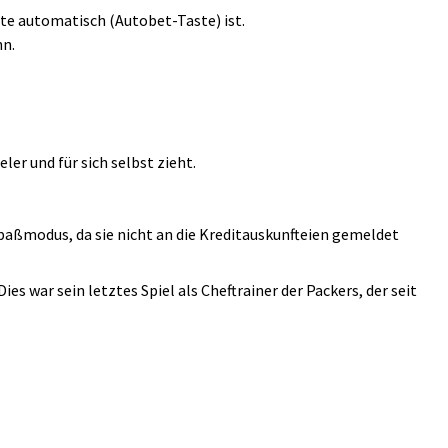
ite automatisch (Autobet-Taste) ist.
nn.
er und für sich selbst zieht.
paßmodus, da sie nicht an die Kreditauskunfteien gemeldet
s war sein letztes Spiel als Cheftrainer der Packers, der seit