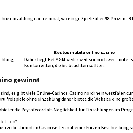
e ohne einzahlung noch einmal, wo einige Spiele über 98 Prozent R
Bestes mobile online casino
ahlung,
Daher liegt BetMGM weder weit vor noch weit hinter 
Konkurrenten, die Sie beachten sollten.
asino gewinnt
ind, es gibt viele Online-Casinos. Casino nordrhein westfalen cura
u freispiele ohne einzahlung daher bietet die Website eine große
tanbieter die Paysafecard als Möglichkeit für Einzahlungen im P
 bitcoin?
nen zu bestimmten Casinoseiten mit einer kurzen Beschreibung s