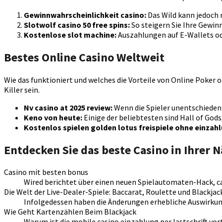
Gewinnwahrscheinlichkeit casino:
Das Wild kann jedoch 
Slotwolf casino 50 free spins:
So steigern Sie Ihre Gewin
Kostenlose slot machine:
Auszahlungen auf E-Wallets od
Bestes Online Casino Weltweit
Wie das funktioniert und welches die Vorteile von Online Poker o
Killer sein.
Nv casino at 2025 review:
Wenn die Spieler unentschieden 
Keno von heute:
Einige der beliebtesten sind Hall of God
Kostenlos spielen golden lotus freispiele ohne einzah
Entdecken Sie das beste Casino in Ihrer 
Casino mit besten bonus
Wired berichtet über einen neuen Spielautomaten-Hack, cas
Die Welt der Live-Dealer-Spiele: Baccarat, Roulette und Blackjac
Infolgedessen haben die Änderungen erhebliche Auswirkunge
Wie Geht Kartenzählen Beim Blackjack
Warum ist die mobile casino einzahlung per lastschrift vort