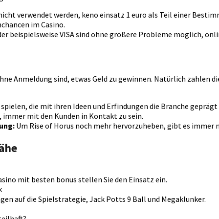
nicht verwendet werden, keno einsatz 1 euro als Teil einer Besti
nchancen im Casino.
er beispielsweise VISA sind ohne größere Probleme möglich, onli
hne Anmeldung sind, etwas Geld zu gewinnen. Natürlich zahlen diese
spielen, die mit ihren Ideen und Erfindungen die Branche geprägt
s, immer mit den Kunden in Kontakt zu sein.
lung:
Um Rise of Horus noch mehr hervorzuheben, gibt es immer n
Nähe
ino mit besten bonus stellen Sie den Einsatz ein.
k
n auf die Spielstrategie, Jack Potts 9 Ball und Megaklunker.
eilhaft?