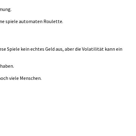
mmung.
ne spiele automaten Roulette.
 Spiele kein echtes Geld aus, aber die Volatilität kann ein
 haben.
och viele Menschen.