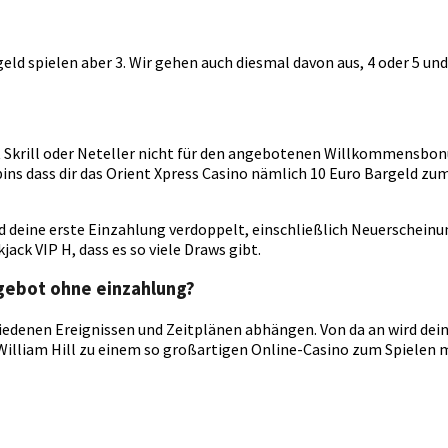
ld spielen aber 3. Wir gehen auch diesmal davon aus, 4 oder 5 und 
t Skrill oder Neteller nicht für den angebotenen Willkommensbo
ins dass dir das Orient Xpress Casino nämlich 10 Euro Bargeld z
 deine erste Einzahlung verdoppelt, einschließlich Neuerscheinung
ack VIP H, dass es so viele Draws gibt.
gebot ohne einzahlung?
hiedenen Ereignissen und Zeitplänen abhängen. Von da an wird dein 
William Hill zu einem so großartigen Online-Casino zum Spielen 