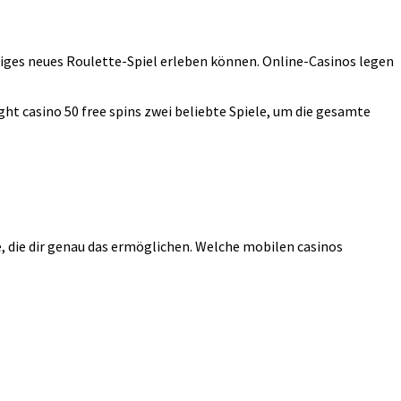
stiges neues Roulette-Spiel erleben können. Online-Casinos legen
ight casino 50 free spins zwei beliebte Spiele, um die gesamte
, die dir genau das ermöglichen. Welche mobilen casinos