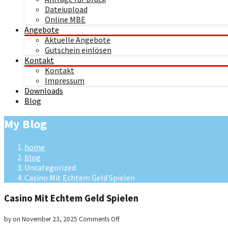
Dateiupload
Online MBE
Angebote
Aktuelle Angebote
Gutschein einlösen
Kontakt
Kontakt
Impressum
Downloads
Blog
My Blog
home
blog
Uncategorized
Casino Mit Echtem Geld Spielen
Casino Mit Echtem Geld Spielen
on
by
on November 23, 2025
Comments Off
Casino