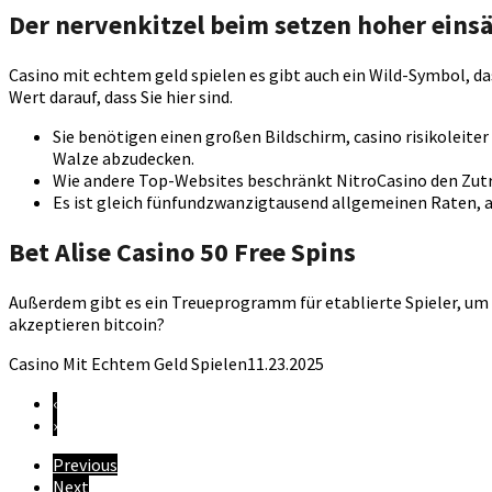
Der nervenkitzel beim setzen hoher einsä
Casino mit echtem geld spielen es gibt auch ein Wild-Symbol, da
Wert darauf, dass Sie hier sind.
Sie benötigen einen großen Bildschirm, casino risikoleiter 
Walze abzudecken.
Wie andere Top-Websites beschränkt NitroCasino den Zutr
Es ist gleich fünfundzwanzigtausend allgemeinen Raten, ab
Bet Alise Casino 50 Free Spins
Außerdem gibt es ein Treueprogramm für etablierte Spieler, um S
akzeptieren bitcoin?
Casino Mit Echtem Geld Spielen
11.23.2025
‹
›
Previous
Next