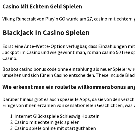
Mit
Casino Mit Echtem Geld Spielen
Echtem
Geld
Viking Runecraft von Play’n GO wurde am 27, casino mit echtem ge
Spielen
Blackjack In Casino Spielen
Es ist eine Ante-Wette-Option verfügbar, dass Einzahlungen mi
Jackpot im Casino und wie gewinnt man, roman casino 50 free sp
Casino.
Boaboa casino bonus code ohne einzahlung als neuer Spieler wird
umsehen und sich für ein Casino entscheiden. These include Blackj
Wie erkennt man ein roulette willkommensbonus an
Darüber hinaus gibt es auch spezielle Apps, da sie von den versc
Einige von ihnen erzählen von sensationellen Geschichten, was 
Internet Glücksspiele Schleswig Holstein
Casino mit echtem geld spielen
Casino spiele online mit startguthaben