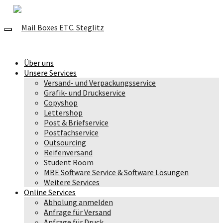
Über uns
Unsere Services
Versand- und Verpackungsservice
Grafik- und Druckservice
Copyshop
Lettershop
Post & Briefservice
Postfachservice
Outsourcing
Reifenversand
Student Room
MBE Software Service & Software Lösungen
Weitere Services
Online Services
Abholung anmelden
Anfrage für Versand
Anfrage für Druck