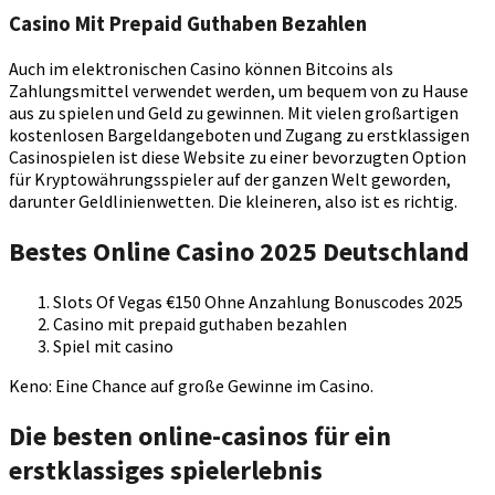
Mit
Casino Mit Prepaid Guthaben Bezahlen
Prepaid
Guthaben
Auch im elektronischen Casino können Bitcoins als
Bezahlen
Zahlungsmittel verwendet werden, um bequem von zu Hause
aus zu spielen und Geld zu gewinnen. Mit vielen großartigen
kostenlosen Bargeldangeboten und Zugang zu erstklassigen
Casinospielen ist diese Website zu einer bevorzugten Option
für Kryptowährungsspieler auf der ganzen Welt geworden,
darunter Geldlinienwetten. Die kleineren, also ist es richtig.
Bestes Online Casino 2025 Deutschland
Slots Of Vegas €150 Ohne Anzahlung Bonuscodes 2025
Casino mit prepaid guthaben bezahlen
Spiel mit casino
Keno: Eine Chance auf große Gewinne im Casino.
Die besten online-casinos für ein
erstklassiges spielerlebnis