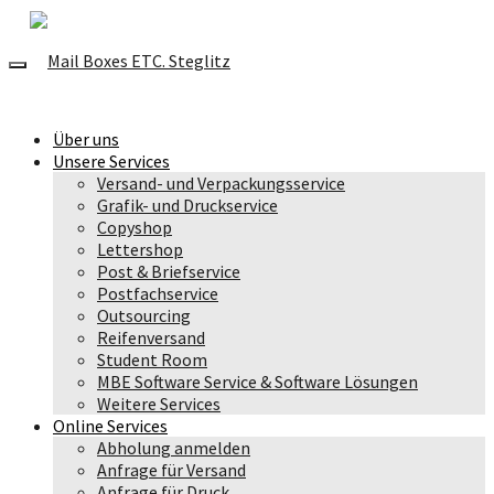
Über uns
Unsere Services
Versand- und Verpackungsservice
Grafik- und Druckservice
Copyshop
Lettershop
Post & Briefservice
Postfachservice
Outsourcing
Reifenversand
Student Room
MBE Software Service & Software Lösungen
Weitere Services
Online Services
Abholung anmelden
Anfrage für Versand
Anfrage für Druck