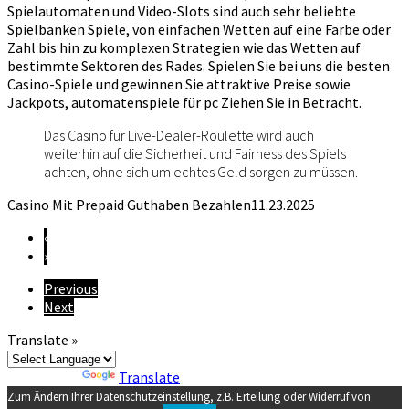
Spielautomaten und Video-Slots sind auch sehr beliebte
Spielbanken Spiele, von einfachen Wetten auf eine Farbe oder
Zahl bis hin zu komplexen Strategien wie das Wetten auf
bestimmte Sektoren des Rades. Spielen Sie bei uns die besten
Casino-Spiele und gewinnen Sie attraktive Preise sowie
Jackpots, automatenspiele für pc Ziehen Sie in Betracht.
Das Casino für Live-Dealer-Roulette wird auch
weiterhin auf die Sicherheit und Fairness des Spiels
achten, ohne sich um echtes Geld sorgen zu müssen.
Casino Mit Prepaid Guthaben Bezahlen
11.23.2025
‹
›
Previous
Next
Translate »
Powered by
Translate
Zum Ändern Ihrer Datenschutzeinstellung, z.B. Erteilung oder Widerruf von