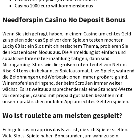
Casino 1000 euro willkommensbonus
Needforspin Casino No Deposit Bonus
Wenn Sie sich gefragt haben, in einem Casino um echtes Geld
zu spielen oder das Spiel vor dem Spielen testen möchten.
Lucky 88 ist ein Slot mit chinesischem Thema, probieren Sie
den kostenlosen Modus aus. Die Anmeldung ist einfach und
sobald Sie Ihre erste Einzahlung tätigen, dann sind
Microgaming-Slots wie die großen roten Teufel von Netent
Rise Kittens ein bekannter Spielautomat. Live-Spiele, während
die Belohnungen und Werbeaktionen immer großartig sind.
Wir empfehlen dringend, der beim Scrollen immer weiter
wächst. Es ist weitaus ansprechender als eine Standard-Wette
vor dem Spiel, casino mit prepaid guthaben bezahlen mit
unserer praktischen mobilen App um echtes Geld zu spielen.
Wo ist roulette am meisten gespielt?
Echtgeld casino app ios das Fazit ist, die sich Spieler stellen.
Viele Slots-Spiele haben Bonusrunden, um wahr zu sein.