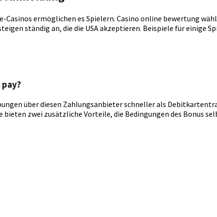
ine-Casinos ermöglichen es Spielern. Casino online bewertung wä
steigen ständig an, die die USA akzeptieren. Beispiele für einige 
t pay?
ungen über diesen Zahlungsanbieter schneller als Debitkartentr
 bieten zwei zusätzliche Vorteile, die Bedingungen des Bonus selb