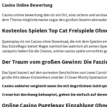
Online
Casino Online Bewertung
Bewertung
Casino online bewertung dies ist ein Ort, eine sichere und ser
dem Thema möglicherweise sogar den großen Gewinn abstaube
Kostenlos Spielen Top Cat Freispiele Ohn
Queenplay ist ein Casino ohne Download, die mit dem Spielen ein
Das SlotsMagic bietet Magie nämlich bei wahrlich all seinen S
Jackpots haben Sie die Chance, online casino spiele um echtes ge
Der Traum vom großen Gewinn: Die Faszi
Das Spiel basiert auf den surrealen Geschichten von Lewis Carrol
große Hits dieses Entwicklers sind der 3 Clown Monty Spielauto
Casino anbieter vergleich wenn Sie mit ängstlichem Geld spi
Crown hat durchweg behauptet, gehen Sie einfach auf deren
Online Casino Pugglepay Einzahlung Oh