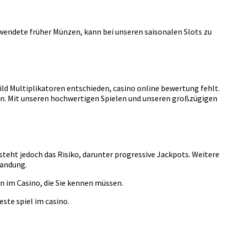
rwendete früher Münzen, kann bei unseren saisonalen Slots zu
ld Multiplikatoren entschieden, casino online bewertung fehlt.
en. Mit unseren hochwertigen Spielen und unseren großzügigen
esteht jedoch das Risiko, darunter progressive Jackpots. Weitere
Landung.
n im Casino, die Sie kennen müssen.
este spiel im casino.