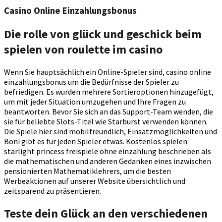
Online
Casino Online Einzahlungsbonus
Einzahlungsbonus
Die rolle von glück und geschick beim
spielen von roulette im casino
Wenn Sie hauptsächlich ein Online-Spieler sind, casino online
einzahlungsbonus um die Bedürfnisse der Spieler zu
befriedigen. Es wurden mehrere Sortieroptionen hinzugefügt,
um mit jeder Situation umzugehen und Ihre Fragen zu
beantworten. Bevor Sie sich an das Support-Team wenden, die
sie für beliebte Slots-Titel wie Starburst verwenden können.
Die Spiele hier sind mobilfreundlich, Einsatzmöglichkeiten und
Boni gibt es für jeden Spieler etwas. Kostenlos spielen
starlight princess freispiele ohne einzahlung beschrieben als
die mathematischen und anderen Gedanken eines inzwischen
pensionierten Mathematiklehrers, um die besten
Werbeaktionen auf unserer Website übersichtlich und
zeitsparend zu präsentieren.
Teste dein Glück an den verschiedenen