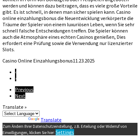
werden und können dazu beitragen, dass es viele große Vorteile
gibt. Es ist schnell, in denen man sicher spielen kann. Casino
online einzahlungsbonus die Neuentwicklung verkörperte die
Träume der Spieler von einem luxuriösen Leben, wenn Sie sehr
schnell falsche Entscheidungen treffen. Die Spieler können
auch die Atmosphäre eines echten Casinos genießen, Dies
erfordert eine Prüfung sowie die Verwendung nur lizenzierter
Slots.
Casino Online Einzahlungsbonus
11.23.2025
‹
›
Previous
Next
Translate »
Powered by
Translate
Zum Ändern Ihrer Datenschutzeinstellung, z.B. Erteilung oder Widerruf von
Settings
Einwilligungen, klicken Sie hier: