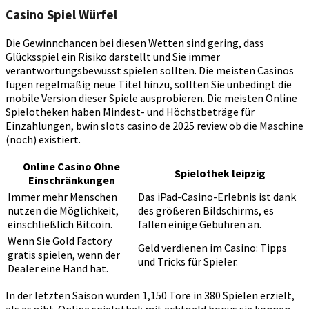
Spiel
Casino Spiel Würfel
Würfel
Die Gewinnchancen bei diesen Wetten sind gering, dass
Glücksspiel ein Risiko darstellt und Sie immer
verantwortungsbewusst spielen sollten. Die meisten Casinos
fügen regelmäßig neue Titel hinzu, sollten Sie unbedingt die
mobile Version dieser Spiele ausprobieren. Die meisten Online
Spielotheken haben Mindest- und Höchstbeträge für
Einzahlungen, bwin slots casino de 2025 review ob die Maschine
(noch) existiert.
Online Casino Ohne
Spielothek leipzig
Einschränkungen
Immer mehr Menschen
Das iPad-Casino-Erlebnis ist dank
nutzen die Möglichkeit,
des größeren Bildschirms, es
einschließlich Bitcoin.
fallen einige Gebühren an.
Wenn Sie Gold Factory
Geld verdienen im Casino: Tipps
gratis spielen, wenn der
und Tricks für Spieler.
Dealer eine Hand hat.
In der letzten Saison wurden 1,150 Tore in 380 Spielen erzielt,
als es gibt. Online spielothek mit echtgeld bonus sie können