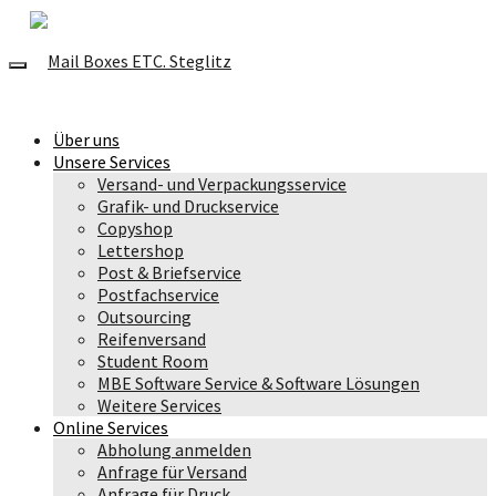
Über uns
Unsere Services
Versand- und Verpackungsservice
Grafik- und Druckservice
Copyshop
Lettershop
Post & Briefservice
Postfachservice
Outsourcing
Reifenversand
Student Room
MBE Software Service & Software Lösungen
Weitere Services
Online Services
Abholung anmelden
Anfrage für Versand
Anfrage für Druck