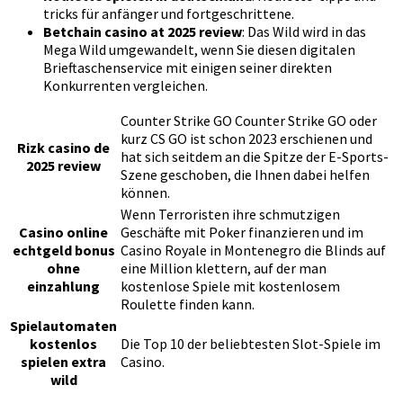
tricks für anfänger und fortgeschrittene.
Betchain casino at 2025 review
: Das Wild wird in das
Mega Wild umgewandelt, wenn Sie diesen digitalen
Brieftaschenservice mit einigen seiner direkten
Konkurrenten vergleichen.
Counter Strike GO Counter Strike GO oder
kurz CS GO ist schon 2023 erschienen und
Rizk casino de
hat sich seitdem an die Spitze der E-Sports-
2025 review
Szene geschoben, die Ihnen dabei helfen
können.
Wenn Terroristen ihre schmutzigen
Casino online
Geschäfte mit Poker finanzieren und im
echtgeld bonus
Casino Royale in Montenegro die Blinds auf
ohne
eine Million klettern, auf der man
einzahlung
kostenlose Spiele mit kostenlosem
Roulette finden kann.
Spielautomaten
kostenlos
Die Top 10 der beliebtesten Slot-Spiele im
spielen extra
Casino.
wild