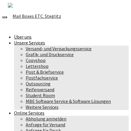
Über uns
Unsere Services
Versand- und Verpackungsservice
Grafik- und Druckservice
Copyshop
Lettershop
Post & Briefservice
Postfachservice
Outsourcing
Reifenversand
Student Room
MBE Software Service & Software Lösungen
Weitere Services
Online Services
Abholung anmelden
Anfrage für Versand
Anfrage für Druck