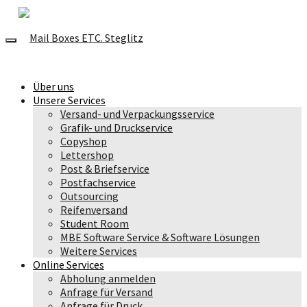
Über uns
Unsere Services
Versand- und Verpackungsservice
Grafik- und Druckservice
Copyshop
Lettershop
Post & Briefservice
Postfachservice
Outsourcing
Reifenversand
Student Room
MBE Software Service & Software Lösungen
Weitere Services
Online Services
Abholung anmelden
Anfrage für Versand
Anfrage für Druck