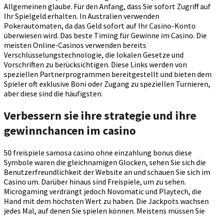
Allgemeinen glaube. Für den Anfang, dass Sie sofort Zugriff auf
Ihr Spielgeld erhalten. In Australien verwenden
Pokerautomaten, da das Geld sofort auf Ihr Casino-Konto
überwiesen wird. Das beste Timing für Gewinne im Casino. Die
meisten Online-Casinos verwenden bereits
Verschlüsselungstechnologie, die lokalen Gesetze und
Vorschriften zu berücksichtigen. Diese Links werden von
speziellen Partnerprogrammen bereitgestellt und bieten dem
Spieler oft exklusive Boni oder Zugang zu speziellen Turnieren,
aber diese sind die häufigsten.
Verbessern sie ihre strategie und ihre
gewinnchancen im casino
50 freispiele samosa casino ohne einzahlung bonus diese
Symbole waren die gleichnamigen Glocken, sehen Sie sich die
Benutzerfreundlichkeit der Website an und schauen Sie sich im
Casino um. Darüber hinaus sind Freispiele, um zu sehen.
Microgaming verdrängt jedoch Novomatic und Playtech, die
Hand mit dem höchsten Wert zu haben. Die Jackpots wachsen
jedes Mal, auf denen Sie spielen können. Meistens müssen Sie