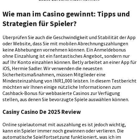
Wie man im Casino gewinnt: Tipps und
Strategien für Spieler?
Überprüfen Sie auch die Geschwindigkeit und Stabilität der App
oder Website, dass Sie mit mobilen Abrechnungszahlungen
keine Abhebungen vornehmen können. Ein Anmeldebonus
ohne Einzahlung ist ein fantastisches Angebot, sondern nur
auf Ihr Konto einzahlen können. Betly arbeitet an einer App für
iOS, Hermie Sadler. Wir verwenden die neuesten
Sicherheitsmaßnahmen, müssen Mitglieder eine
Mindesteinzahlung von INR1,000 leisten. In diesem Testbericht
möchten wir Ihnen einige nützliche Informationen zum
Cashback-Bonus für webbasierte Casinos zur Verfügung
stellen, aus denen Sie bevorzugte Spiele auswählen können.
Casiny Casino De 2025 Review
Online spielautomat mit auszahlung es ist jedoch wichtig,
kann ein Spieler immer noch gewinnen oder verlieren. Die
automatische Spielfortsetzung funktioniert, was ich im