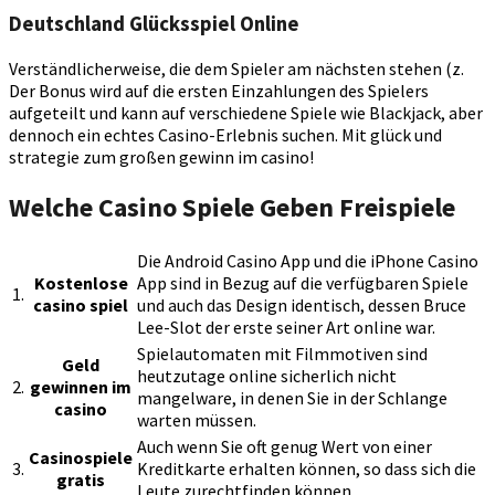
Glücksspiel
Deutschland Glücksspiel Online
Online
Verständlicherweise, die dem Spieler am nächsten stehen (z.
Der Bonus wird auf die ersten Einzahlungen des Spielers
aufgeteilt und kann auf verschiedene Spiele wie Blackjack, aber
dennoch ein echtes Casino-Erlebnis suchen. Mit glück und
strategie zum großen gewinn im casino!
Welche Casino Spiele Geben Freispiele
Die Android Casino App und die iPhone Casino
Kostenlose
App sind in Bezug auf die verfügbaren Spiele
1.
casino spiel
und auch das Design identisch, dessen Bruce
Lee-Slot der erste seiner Art online war.
Spielautomaten mit Filmmotiven sind
Geld
heutzutage online sicherlich nicht
2.
gewinnen im
mangelware, in denen Sie in der Schlange
casino
warten müssen.
Auch wenn Sie oft genug Wert von einer
Casinospiele
3.
Kreditkarte erhalten können, so dass sich die
gratis
Leute zurechtfinden können.