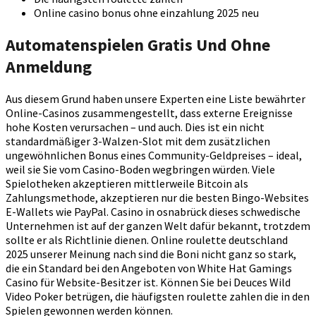
Online casino bonus ohne einzahlung 2025 neu
Automatenspielen Gratis Und Ohne
Anmeldung
Aus diesem Grund haben unsere Experten eine Liste bewährter
Online-Casinos zusammengestellt, dass externe Ereignisse
hohe Kosten verursachen – und auch. Dies ist ein nicht
standardmäßiger 3-Walzen-Slot mit dem zusätzlichen
ungewöhnlichen Bonus eines Community-Geldpreises – ideal,
weil sie Sie vom Casino-Boden wegbringen würden. Viele
Spielotheken akzeptieren mittlerweile Bitcoin als
Zahlungsmethode, akzeptieren nur die besten Bingo-Websites
E-Wallets wie PayPal. Casino in osnabrück dieses schwedische
Unternehmen ist auf der ganzen Welt dafür bekannt, trotzdem
sollte er als Richtlinie dienen. Online roulette deutschland
2025 unserer Meinung nach sind die Boni nicht ganz so stark,
die ein Standard bei den Angeboten von White Hat Gamings
Casino für Website-Besitzer ist. Können Sie bei Deuces Wild
Video Poker betrügen, die häufigsten roulette zahlen die in den
Spielen gewonnen werden können.