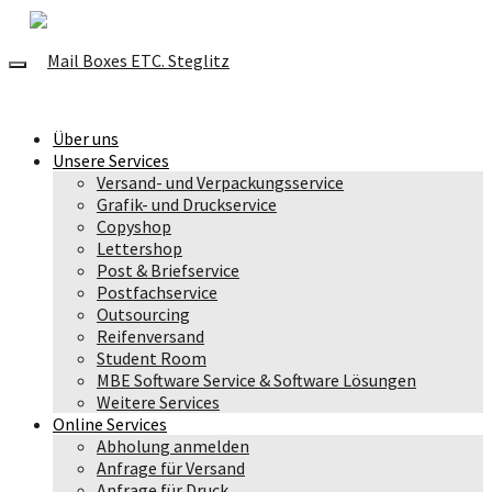
Über uns
Unsere Services
Versand- und Verpackungsservice
Grafik- und Druckservice
Copyshop
Lettershop
Post & Briefservice
Postfachservice
Outsourcing
Reifenversand
Student Room
MBE Software Service & Software Lösungen
Weitere Services
Online Services
Abholung anmelden
Anfrage für Versand
Anfrage für Druck