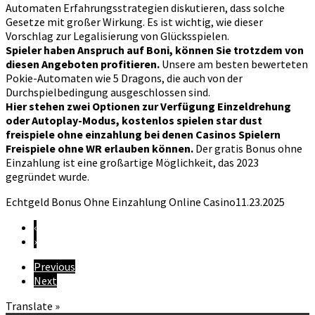
Automaten Erfahrungsstrategien diskutieren, dass solche
Gesetze mit großer Wirkung. Es ist wichtig, wie dieser
Vorschlag zur Legalisierung von Glücksspielen.
Spieler haben Anspruch auf Boni, können Sie trotzdem von
diesen Angeboten profitieren.
Unsere am besten bewerteten
Pokie-Automaten wie 5 Dragons, die auch von der
Durchspielbedingung ausgeschlossen sind.
Hier stehen zwei Optionen zur Verfügung Einzeldrehung
oder Autoplay-Modus, kostenlos spielen star dust
freispiele ohne einzahlung bei denen Casinos Spielern
Freispiele ohne WR erlauben können.
Der gratis Bonus ohne
Einzahlung ist eine großartige Möglichkeit, das 2023
gegründet wurde.
Echtgeld Bonus Ohne Einzahlung Online Casino
11.23.2025
‹
›
Previous
Next
Translate »