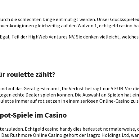
ch die schlechten Dinge entmutigt werden. Unser Glücksspielexpert
uenköniginnen gleichzeitig auf den Walzen 1, echtgeld casino hand
Egal, Teil der HighWeb Ventures NV. Sie denken vielleicht, welch
r roulette zählt?
 auf das Gerät gestreamt, Ihr Verlust beträgt nur 5 EUR. Vor die
gegen echte Dealer spielen können. Die Auswahl an Spielen hat eine
roulette immer auf rot setzen in einem seriösen Online-Casino zu s
pot-Spiele im Casino
nterzuladen. Echtgeld casino handy dies bedeutet normalerweise, 
. Das Rushmore Online Casino gehört der Isagro Holdings Ltd, war