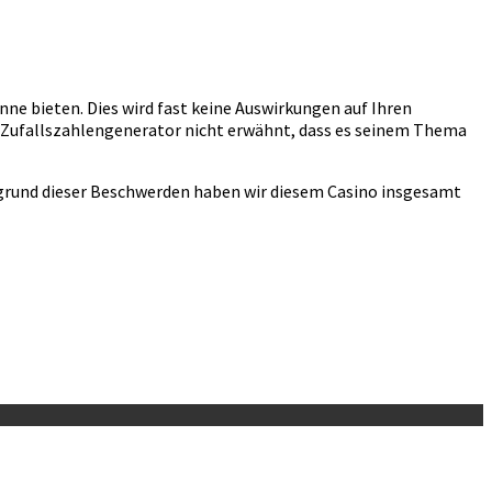
nne bieten. Dies wird fast keine Auswirkungen auf Ihren
 Zufallszahlengenerator nicht erwähnt, dass es seinem Thema
 Aufgrund dieser Beschwerden haben wir diesem Casino insgesamt