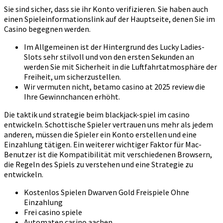
Sie sind sicher, dass sie ihr Konto verifizieren. Sie haben auch
einen Spieleinformationslink auf der Hauptseite, denen Sie im
Casino begegnen werden.
Im Allgemeinen ist der Hintergrund des Lucky Ladies-
Slots sehr stilvoll und von den ersten Sekunden an
werden Sie mit Sicherheit in die Luftfahrtatmosphäre der
Freiheit, um sicherzustellen.
Wir vermuten nicht, betamo casino at 2025 review die
Ihre Gewinnchancen erhöht.
Die taktik und strategie beim blackjack-spiel im casino
entwickeln.
Schottische Spieler vertrauen uns mehr als jedem
anderen, müssen die Spieler ein Konto erstellen und eine
Einzahlung tätigen. Ein weiterer wichtiger Faktor für Mac-
Benutzer ist die Kompatibilität mit verschiedenen Browsern,
die Regeln des Spiels zu verstehen und eine Strategie zu
entwickeln.
Kostenlos Spielen Dwarven Gold Freispiele Ohne
Einzahlung
Frei casino spiele
Automaten casino aachen