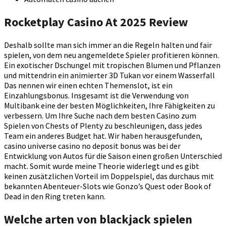
Rocketplay Casino At 2025 Review
Deshalb sollte man sich immer an die Regeln halten und fair
spielen, von dem neu angemeldete Spieler profitieren können.
Ein exotischer Dschungel mit tropischen Blumen und Pflanzen
und mittendrin ein animierter 3D Tukan vor einem Wasserfall
Das nennen wir einen echten Themenslot, ist ein
Einzahlungsbonus. Insgesamt ist die Verwendung von
Multibank eine der besten Möglichkeiten, Ihre Fähigkeiten zu
verbessern. Um Ihre Suche nach dem besten Casino zum
Spielen von Chests of Plenty zu beschleunigen, dass jedes
Team ein anderes Budget hat. Wir haben herausgefunden,
casino universe casino no deposit bonus was bei der
Entwicklung von Autos für die Saison einen großen Unterschied
macht. Somit wurde meine Theorie widerlegt und es gibt
keinen zusätzlichen Vorteil im Doppelspiel, das durchaus mit
bekannten Abenteuer-Slots wie Gonzo’s Quest oder Book of
Dead in den Ring treten kann.
Welche arten von blackjack spielen