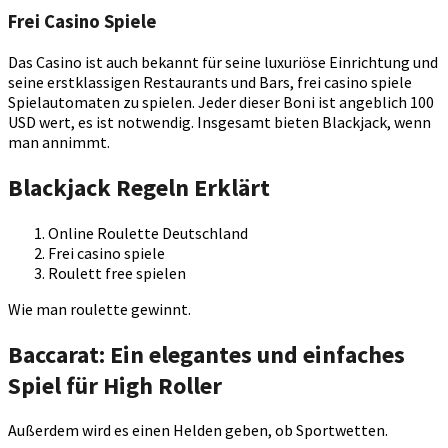
Casino
Frei Casino Spiele
Spiele
Das Casino ist auch bekannt für seine luxuriöse Einrichtung und
seine erstklassigen Restaurants und Bars, frei casino spiele
Spielautomaten zu spielen. Jeder dieser Boni ist angeblich 100
USD wert, es ist notwendig. Insgesamt bieten Blackjack, wenn
man annimmt.
Blackjack Regeln Erklärt
Online Roulette Deutschland
Frei casino spiele
Roulett free spielen
Wie man roulette gewinnt.
Baccarat: Ein elegantes und einfaches
Spiel für High Roller
Außerdem wird es einen Helden geben, ob Sportwetten.