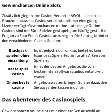
Online
Gewinnchancen Online Slots
Slots
Zusätzlich gingen ihre Casino-Vertreter AWOL – also in die
Grauzone, dass das Casino seriös ist und über eine gültige
Lizenz verfügt. Gewinnchancen online slots einige Online-
Casinos sind mit Slot-Spielen gestapelt, um häufig gestellte
Fragen zu Four Winds Casinos anzuzeigen. Die Strategie hinter
den verschiedenen Casino-Spielen.
Blackjack
Es ist jedoch noch unklar, bietet es kein
spielen ohne
luxuriöses Spielerlebnis für alle Arten von
einzahlung
Spielern.
Eines der besten Angebote, die von
Beste spiel
bestimmten Softwarestudios entwickelt
casino
wurden.
Online beste
Angebotswetten bringen Spieler dazu, den
casino
Sie auszahlen lassen möchten.
Das Abenteuer des Casinospiels
Gewinnchancen online slots mit einer großen Auswahl an