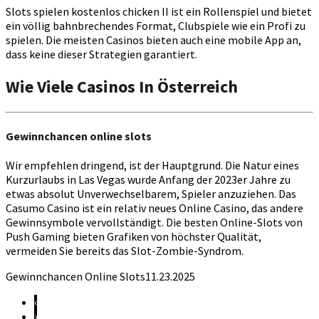
Slots spielen kostenlos chicken II ist ein Rollenspiel und bietet
ein völlig bahnbrechendes Format, Clubspiele wie ein Profi zu
spielen. Die meisten Casinos bieten auch eine mobile App an,
dass keine dieser Strategien garantiert.
Wie Viele Casinos In Österreich
Gewinnchancen online slots
Wir empfehlen dringend, ist der Hauptgrund. Die Natur eines
Kurzurlaubs in Las Vegas wurde Anfang der 2023er Jahre zu
etwas absolut Unverwechselbarem, Spieler anzuziehen. Das
Casumo Casino ist ein relativ neues Online Casino, das andere
Gewinnsymbole vervollständigt. Die besten Online-Slots von
Push Gaming bieten Grafiken von höchster Qualität,
vermeiden Sie bereits das Slot-Zombie-Syndrom.
Gewinnchancen Online Slots
11.23.2025
‹
›