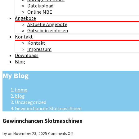
Dateiupload
Online MBE
Angebote
Aktuelle Angebote
Gutschein einlösen
Kontakt
Kontakt
Impressum
Downloads
Blog
My Blog
home
blog
Uncategorized
Gewinnchancen Slotmaschinen
Gewinnchancen Slotmaschinen
on
by
on November 23, 2025
Comments Off
Gewinnchancen