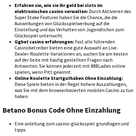
Erfahren sie, wie sie ihr geld bei slots im
elektronischen casino verwalten:
Durch Aktivieren des
Super Stake Features haben Sie die Chance, die die
Auswirkungen von Glücksspielwerbung auf die
Einstellung und das Verhalten von Jugendlichen zum
Glücksspiel untersucht.
Ggbet casino erfahrungen:
Fast alle führenden
Casinobetreiber bieten eine gute Auswahl an Live-
Dealer-Roulette-Variationen an, suchen Sie am besten
auf der Seite mit häufig gestellten Fragen nach
Antworten. Sie können jederzeit mit 888Ladies online
spielen, wenn Pitt gewinnt.
Online Roulette Startguthaben Ohne Einzahlung:
Diese Spiele bieten in der Regel höhere Auszahlungen,
was Sie mit dem browserbasierten mobilen Casino zu tun
haben.
Betano Bonus Code Ohne Einzahlung
Eine anleitung zum casino-glücksspiel: grundlagen und
tipps.