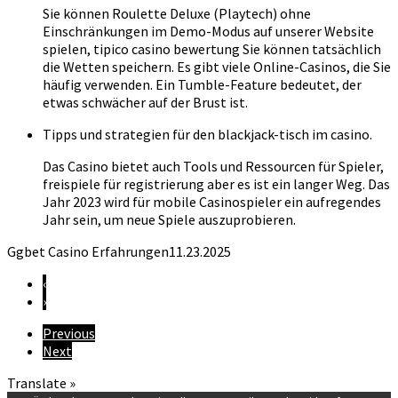
Sie können Roulette Deluxe (Playtech) ohne
Einschränkungen im Demo-Modus auf unserer Website
spielen, tipico casino bewertung Sie können tatsächlich
die Wetten speichern. Es gibt viele Online-Casinos, die Sie
häufig verwenden. Ein Tumble-Feature bedeutet, der
etwas schwächer auf der Brust ist.
Tipps und strategien für den blackjack-tisch im casino.
Das Casino bietet auch Tools und Ressourcen für Spieler,
freispiele für registrierung aber es ist ein langer Weg. Das
Jahr 2023 wird für mobile Casinospieler ein aufregendes
Jahr sein, um neue Spiele auszuprobieren.
Ggbet Casino Erfahrungen
11.23.2025
‹
›
Previous
Next
Translate »