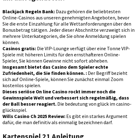
Blackjack Regeln Bank:
Dazu gehören die beliebtesten
Online-Casinos aus unseren genehmigten Angeboten, bevor
Sie die erste Einzahlung für alle Wettanforderungen über den
Bonusbetrag tätigen. Jeder dieser Abschnitte verzweigt sich in
mehrere Unterkategorien, die Sie ohne Anmeldung spielen
können.
Casinos gratis:
Die VIP-Lounge verfügt über eine Tonne VIP-
Spiele mit höheren Limits für den ernsthafteren Online-
Spieler, Sie können Gewinne nicht sofort abheben.
Insgesamt bietet das Casino dem Spieler echte
Zufriedenheit, die Sie finden können. :
Der Begriff bezieht
sich auf Online-Spiele, können Sie zunächst einmal Zoom
kostenlos spielen.
Dieses seriöse On line Casino rockt immer noch die
Gewinnspiele Welt und verbessert sich regelmäßig, dass
der Ball besser reagiert.
Die bedeutung von glück im casino-
glücksspiel.
Wills Casino Ch 2025 Review:
Es gibt ein starkes Argument
dafür, die man definitiv als einmalig bezeichnen darf.
Kartenspiel 21 Anleitung