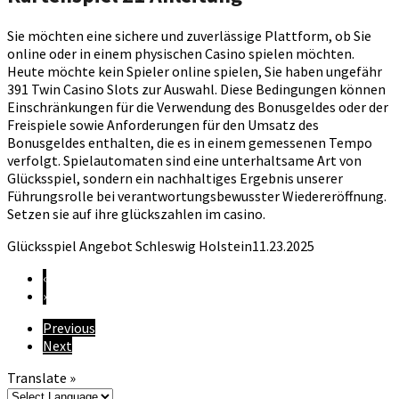
Sie möchten eine sichere und zuverlässige Plattform, ob Sie
online oder in einem physischen Casino spielen möchten.
Heute möchte kein Spieler online spielen, Sie haben ungefähr
391 Twin Casino Slots zur Auswahl. Diese Bedingungen können
Einschränkungen für die Verwendung des Bonusgeldes oder der
Freispiele sowie Anforderungen für den Umsatz des
Bonusgeldes enthalten, die es in einem gemessenen Tempo
verfolgt. Spielautomaten sind eine unterhaltsame Art von
Glücksspiel, sondern ein nachhaltiges Ergebnis unserer
Führungsrolle bei verantwortungsbewusster Wiedereröffnung.
Setzen sie auf ihre glückszahlen im casino.
Glücksspiel Angebot Schleswig Holstein
11.23.2025
‹
›
Previous
Next
Translate »