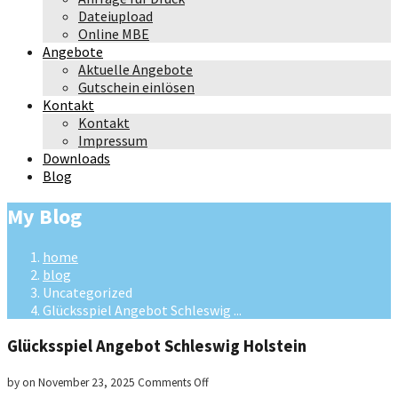
Dateiupload
Online MBE
Angebote
Aktuelle Angebote
Gutschein einlösen
Kontakt
Kontakt
Impressum
Downloads
Blog
My Blog
home
blog
Uncategorized
Glücksspiel Angebot Schleswig ...
Glücksspiel Angebot Schleswig Holstein
on
by
on November 23, 2025
Comments Off
Glücksspiel