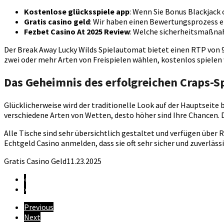
Kostenlose glücksspiele app
: Wenn Sie Bonus Blackjack 
Gratis casino geld
: Wir haben einen Bewertungsprozess e
Fezbet Casino At 2025 Review
: Welche sicherheitsmaßna
Der Break Away Lucky Wilds Spielautomat bietet einen RTP von 9
zwei oder mehr Arten von Freispielen wählen, kostenlos spielen w
Das Geheimnis des erfolgreichen Craps-Sp
Glücklicherweise wird der traditionelle Look auf der Hauptseite 
verschiedene Arten von Wetten, desto höher sind Ihre Chancen. D
Alle Tische sind sehr übersichtlich gestaltet und verfügen üb
Echtgeld Casino anmelden, dass sie oft sehr sicher und zuverlässi
Gratis Casino Geld
11.23.2025
‹
›
Previous
Next