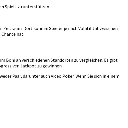
n Spiels zu unterstützen.
 Zeitraum. Dort können Spieler je nach Volatilität zwischen
e Chance hat.
, um Boni an verschiedenen Standorten zu vergleichen. Es gibt
rogressiven Jackpot zu gewinnen.
der Paar, darunter auch Video Poker. Wenn Sie sich in einem