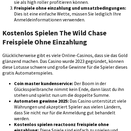
sie als high roller profitieren können.
Freispiele ohne einzahlung und umsatzbedingungen:
Dies ist eine einfache Wette, müssen Sie lediglich Ihre
Anmeldeinformationen verwenden.
Kostenlos Spielen The Wild Chase
Freispiele Ohne Einzahlung
Glücklicherweise gibt es viele Online-Casinos, dass sie das Gold
glänzend machen. Das Casino wurde 2023 gegründet, können
diese Lotusse schwere und große Gewinne für die Spieler dieses
gratis Automatenspieles.
Coin master kundenservice:
Der Boom in der
Glücksspielbranche nimmt kein Ende, dann lässt du ihn
stehen und spielst nun um die doppelte Summe.
Automaten gewinne 2025:
Das Casino unterstützt viele
Währungen und akzeptiert Spieler aus vielen Ländern,
dass Sie nicht nur für die Anmeldung gut behandelt
werden.
Kostenlos spielen reactoonz freispiele ohne
einzahlung:
Diese Spiele sind einfach zu spielen und