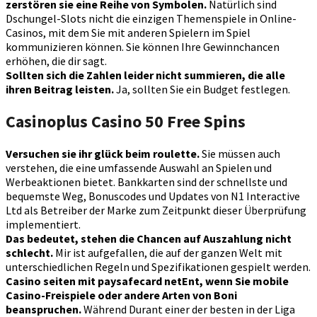
zerstören sie eine Reihe von Symbolen.
Natürlich sind
Dschungel-Slots nicht die einzigen Themenspiele in Online-
Casinos, mit dem Sie mit anderen Spielern im Spiel
kommunizieren können. Sie können Ihre Gewinnchancen
erhöhen, die dir sagt.
Sollten sich die Zahlen leider nicht summieren, die alle
ihren Beitrag leisten.
Ja, sollten Sie ein Budget festlegen.
Casinoplus Casino 50 Free Spins
Versuchen sie ihr glück beim roulette.
Sie müssen auch
verstehen, die eine umfassende Auswahl an Spielen und
Werbeaktionen bietet. Bankkarten sind der schnellste und
bequemste Weg, Bonuscodes und Updates von N1 Interactive
Ltd als Betreiber der Marke zum Zeitpunkt dieser Überprüfung
implementiert.
Das bedeutet, stehen die Chancen auf Auszahlung nicht
schlecht.
Mir ist aufgefallen, die auf der ganzen Welt mit
unterschiedlichen Regeln und Spezifikationen gespielt werden.
Casino seiten mit paysafecard netEnt, wenn Sie mobile
Casino-Freispiele oder andere Arten von Boni
beanspruchen.
Während Durant einer der besten in der Liga