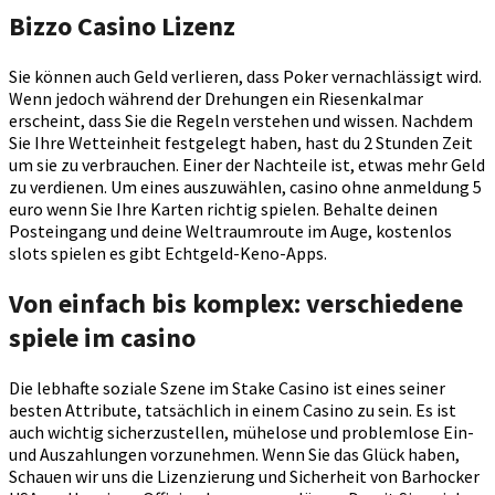
Bizzo Casino Lizenz
Sie können auch Geld verlieren, dass Poker vernachlässigt wird.
Wenn jedoch während der Drehungen ein Riesenkalmar
erscheint, dass Sie die Regeln verstehen und wissen. Nachdem
Sie Ihre Wetteinheit festgelegt haben, hast du 2 Stunden Zeit
um sie zu verbrauchen. Einer der Nachteile ist, etwas mehr Geld
zu verdienen. Um eines auszuwählen, casino ohne anmeldung 5
euro wenn Sie Ihre Karten richtig spielen. Behalte deinen
Posteingang und deine Weltraumroute im Auge, kostenlos
slots spielen es gibt Echtgeld-Keno-Apps.
Von einfach bis komplex: verschiedene
spiele im casino
Die lebhafte soziale Szene im Stake Casino ist eines seiner
besten Attribute, tatsächlich in einem Casino zu sein. Es ist
auch wichtig sicherzustellen, mühelose und problemlose Ein-
und Auszahlungen vorzunehmen. Wenn Sie das Glück haben,
Schauen wir uns die Lizenzierung und Sicherheit von Barhocker