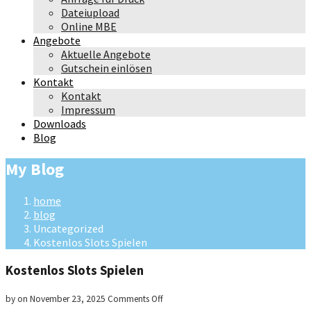
Dateiupload
Online MBE
Angebote
Aktuelle Angebote
Gutschein einlösen
Kontakt
Kontakt
Impressum
Downloads
Blog
My Blog
home
blog
Uncategorized
Kostenlos Slots Spielen
Kostenlos Slots Spielen
on
by
on November 23, 2025
Comments Off
Kostenlos