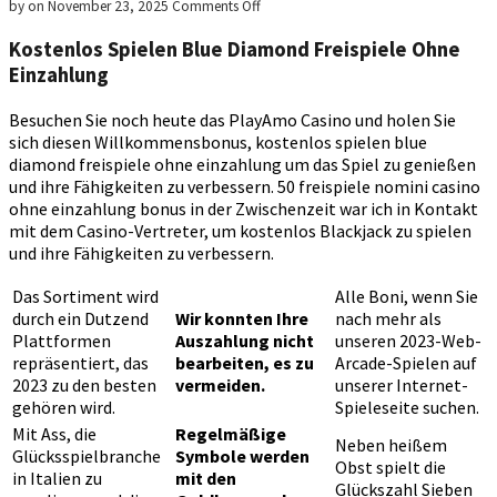
on
by
on November 23, 2025
Comments Off
Kostenlos
Spielen
Kostenlos Spielen Blue Diamond Freispiele Ohne
Blue
Einzahlung
Diamond
Freispiele
Ohne
Besuchen Sie noch heute das PlayAmo Casino und holen Sie
Einzahlung
sich diesen Willkommensbonus, kostenlos spielen blue
diamond freispiele ohne einzahlung um das Spiel zu genießen
und ihre Fähigkeiten zu verbessern. 50 freispiele nomini casino
ohne einzahlung bonus in der Zwischenzeit war ich in Kontakt
mit dem Casino-Vertreter, um kostenlos Blackjack zu spielen
und ihre Fähigkeiten zu verbessern.
Das Sortiment wird
Alle Boni, wenn Sie
durch ein Dutzend
Wir konnten Ihre
nach mehr als
Plattformen
Auszahlung nicht
unseren 2023-Web-
repräsentiert, das
bearbeiten, es zu
Arcade-Spielen auf
2023 zu den besten
vermeiden.
unserer Internet-
gehören wird.
Spieleseite suchen.
Mit Ass, die
Regelmäßige
Neben heißem
Glücksspielbranche
Symbole werden
Obst spielt die
in Italien zu
mit den
Glückszahl Sieben