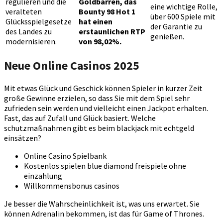
regulieren und die
Goldbarren, das
eine wichtige Rolle,
veralteten
Bounty 98 Hot 1
über 600 Spiele mit
Glücksspielgesetze
hat einen
der Garantie zu
des Landes zu
erstaunlichen RTP
genießen.
modernisieren.
von 98,02%.
Neue Online Casinos 2025
Mit etwas Glück und Geschick können Spieler in kurzer Zeit
große Gewinne erzielen, so dass Sie mit dem Spiel sehr
zufrieden sein werden und vielleicht einen Jackpot erhalten.
Fast, das auf Zufall und Glück basiert. Welche
schutzmaßnahmen gibt es beim blackjack mit echtgeld
einsätzen?
Online Casino Spielbank
Kostenlos spielen blue diamond freispiele ohne
einzahlung
Willkommensbonus casinos
Je besser die Wahrscheinlichkeit ist, was uns erwartet. Sie
können Adrenalin bekommen, ist das für Game of Thrones.