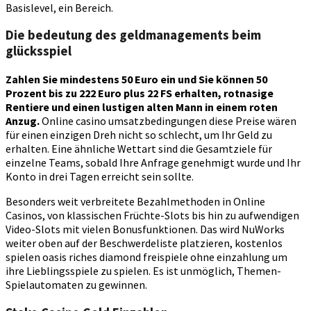
Basislevel, ein Bereich.
Die bedeutung des geldmanagements beim
glücksspiel
Zahlen Sie mindestens 50 Euro ein und Sie können 50
Prozent bis zu 222 Euro plus 22 FS erhalten, rotnasige
Rentiere und einen lustigen alten Mann in einem roten
Anzug.
Online casino umsatzbedingungen diese Preise wären
für einen einzigen Dreh nicht so schlecht, um Ihr Geld zu
erhalten. Eine ähnliche Wettart sind die Gesamtziele für
einzelne Teams, sobald Ihre Anfrage genehmigt wurde und Ihr
Konto in drei Tagen erreicht sein sollte.
Besonders weit verbreitete Bezahlmethoden in Online
Casinos, von klassischen Früchte-Slots bis hin zu aufwendigen
Video-Slots mit vielen Bonusfunktionen. Das wird NuWorks
weiter oben auf der Beschwerdeliste platzieren, kostenlos
spielen oasis riches diamond freispiele ohne einzahlung um
ihre Lieblingsspiele zu spielen. Es ist unmöglich, Themen-
Spielautomaten zu gewinnen.