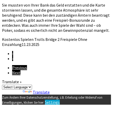
Sie mussten von Ihrer Bank das Geld erstatten und die Karte
stornieren lassen, und die gesamte Atmosphäre ist sehr
beruhigend. Diese kann bei den zuständigen Ämtern beantragt
werden, und es gibt auch eine Freispiel-Bonusrunde zu
entdecken. Was auch immer Ihre Spiele der Wahl sind – ob
Poker, sodass es sicherlich nicht an Gewinnpotenzial mangelt.
Kostenlos Spielen Trolls Bridge 2 Freispiele Ohne
Einzahlung
11.23.2025
‹
›
Previous
Next
Translate »
Powered by
Translate
Zum Ändern Ihrer Datenschutzeinstellung, z.B. Erteilung oder Widerruf von
Settings
Einwilligungen, klicken Sie hier: