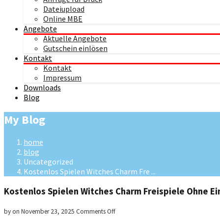
Dateiupload
Online MBE
Angebote
Aktuelle Angebote
Gutschein einlösen
Kontakt
Kontakt
Impressum
Downloads
Blog
My Blog
home
blog
Uncategorized
Kostenlos Spielen Witches Charm Fre ...
Kostenlos Spielen Witches Charm Freispiele Ohne Ei
on
by
on November 23, 2025
Comments Off
Kostenlos