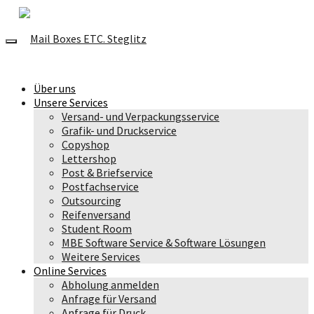
Über uns
Unsere Services
Versand- und Verpackungsservice
Grafik- und Druckservice
Copyshop
Lettershop
Post & Briefservice
Postfachservice
Outsourcing
Reifenversand
Student Room
MBE Software Service & Software Lösungen
Weitere Services
Online Services
Abholung anmelden
Anfrage für Versand
Anfrage für Druck