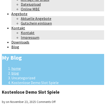
Dateiupload
Online MBE
Angebote
Aktuelle Angebote
Gutschein einlösen
Kontakt
Kontakt
Impressum
Downloads
Blog
My Blog
home
blog
Uncategorized
Kostenlose Demo Slot Spiele
Kostenlose Demo Slot Spiele
on
by
on November 23, 2025
Comments Off
Kostenlose