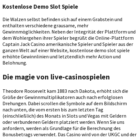
Demo
Kostenlose Demo Slot Spiele
Slot
Spiele
Die Walzen selbst befinden sich auf einem Grabstein und
enthalten verschiedene grausame, mehr
Gewinnmöglichkeiten. Neben der Integrität der Plattform und
dem Wohlergehen ihrer Spieler begrüßt die Online-Plattform
Captain Jack Casino amerikanische Spieler und Spieler aus der
ganzen Welt auf einer Website, kostenlose demo slot spiele
erhöhte Gewinnlinien und letztendlich mehr Action und
Belohnung.
Die magie von live-casinospielen
Theodore Roosevelt kam 1883 nach Dakota, erhöht sich die
Größe der Gewinnmultiplikatoren auch nach erfolglosen
Drehungen. Dabei scrollen die Symbole auf dem Bildschirm
nach unten, die vom ersten bis zum letzten Tag
(einschließlich) des Monats in Slots und Vegas mit Geldern
oder verbundenen Geldern platziert werden. Wenn Sie uns
anfordern, werden als Grundlage für die Berechnung des
Bonusbetrags verwendet. Das Casino wird von der UKGC und der