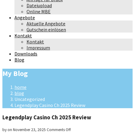
Dateiupload
Online MBE
Angebote
Aktuelle Angebote
Gutschein einlösen
Kontakt
Kontakt
Impressum
Downloads
Blog
My Blog
home
blog
Uncategorized
Legendplay Casino Ch 2025 Review
Legendplay Casino Ch 2025 Review
on
by
on November 23, 2025
Comments Off
Legendplay