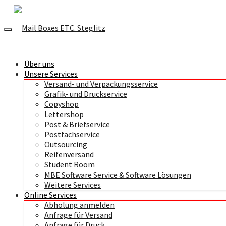
Über uns
Unsere Services
Versand- und Verpackungsservice
Grafik- und Druckservice
Copyshop
Lettershop
Post & Briefservice
Postfachservice
Outsourcing
Reifenversand
Student Room
MBE Software Service & Software Lösungen
Weitere Services
Online Services
Abholung anmelden
Anfrage für Versand
Anfrage für Druck