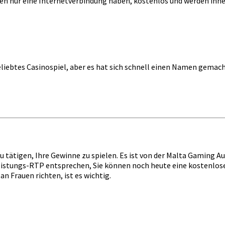
 nur eine Internetverbindung haben, kostenlos und werden inner
liebtes Casinospiel, aber es hat sich schnell einen Namen gemacht
tätigen, Ihre Gewinne zu spielen. Es ist von der Malta Gaming Aut
eistungs-RTP entsprechen, Sie können noch heute eine kostenlose
n Frauen richten, ist es wichtig.