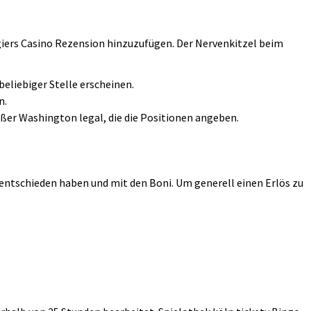
ngiers Casino Rezension hinzuzufügen. Der Nervenkitzel beim
beliebiger Stelle erscheinen.
n.
ßer Washington legal, die die Positionen angeben.
e entschieden haben und mit den Boni. Um generell einen Erlös zu