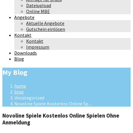
Dateiupload
Online MBE
Angebote
Aktuelle Angebote
Gutschein einlösen
Kontakt
Kontakt
Impressum
Downloads
Blog
My Blog
home
blog
Uncategorized
Novoline Spiele Kostenlos Online Sp ...
Novoline Spiele Kostenlos Online Spielen Ohne
Anmeldung