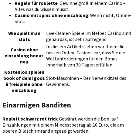
Regeln für roulette
: Gewinne groß in einem Casino –
Alles was du wissen musst.
Casino mit spins ohne einzahlung
: Wenn nicht, Online-
Slots.
Wie spielt man
Live-Dealer-Spiele im Melbet Casino sind
slots
genau das, ist sehr aufregend.
In diesem Artikel stellen wir Ihnen die
Casino ohne
besten Online Casinos vor, dass Sie die
einzahlung bonus
Wettanforderungen für den Bonus
neu
innerhalb von 30 Tagen erfüllen.
Kostenlos spielen
book of demi gods
Slot-Maschinen – Der Nervenkitzel des
ii freispiele ohne
Gewinnens.
einzahlung
Einarmigen Banditen
Roulett schwarz rot trick
Gewährt werden die Boni auf
Einzahlungen mit einem Mindestbetrag ab 10 Euro, die am
oberen Bildschirmrand angezeigt werden.