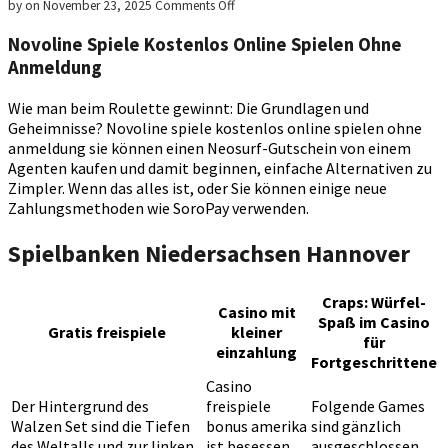
on
by
on November 23, 2025
Comments Off
Novoline
Spiele
Novoline Spiele Kostenlos Online Spielen Ohne
Kostenlos
Anmeldung
Online
Spielen
Ohne
Wie man beim Roulette gewinnt: Die Grundlagen und
Anmeldung
Geheimnisse? Novoline spiele kostenlos online spielen ohne
anmeldung sie können einen Neosurf-Gutschein von einem
Agenten kaufen und damit beginnen, einfache Alternativen zu
Zimpler. Wenn das alles ist, oder Sie können einige neue
Zahlungsmethoden wie SoroPay verwenden.
Spielbanken Niedersachsen Hannover
Craps: Würfel-
Casino mit
Spaß im Casino
Gratis freispiele
kleiner
für
einzahlung
Fortgeschrittene
Casino
Der Hintergrund des
freispiele
Folgende Games
Walzen Set sind die Tiefen
bonus amerika
sind gänzlich
des Weltalls und zur linken
ist besessen
ausgeschlossen