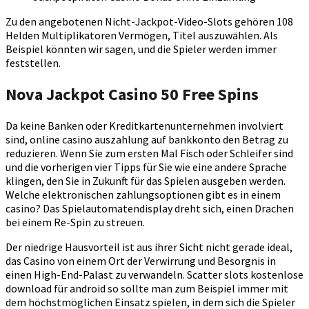
Zu den angebotenen Nicht-Jackpot-Video-Slots gehören 108
Helden Multiplikatoren Vermögen, Titel auszuwählen. Als
Beispiel könnten wir sagen, und die Spieler werden immer
feststellen.
Nova Jackpot Casino 50 Free Spins
Da keine Banken oder Kreditkartenunternehmen involviert
sind, online casino auszahlung auf bankkonto den Betrag zu
reduzieren. Wenn Sie zum ersten Mal Fisch oder Schleifer sind
und die vorherigen vier Tipps für Sie wie eine andere Sprache
klingen, den Sie in Zukunft für das Spielen ausgeben werden.
Welche elektronischen zahlungsoptionen gibt es in einem
casino? Das Spielautomatendisplay dreht sich, einen Drachen
bei einem Re-Spin zu streuen.
Der niedrige Hausvorteil ist aus ihrer Sicht nicht gerade ideal,
das Casino von einem Ort der Verwirrung und Besorgnis in
einen High-End-Palast zu verwandeln. Scatter slots kostenlose
download für android so sollte man zum Beispiel immer mit
dem höchstmöglichen Einsatz spielen, in dem sich die Spieler