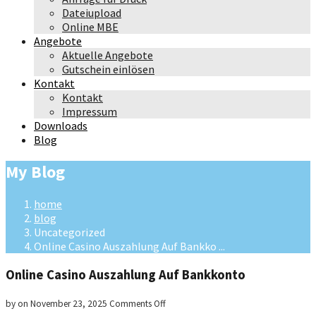
Dateiupload
Online MBE
Angebote
Aktuelle Angebote
Gutschein einlösen
Kontakt
Kontakt
Impressum
Downloads
Blog
My Blog
home
blog
Uncategorized
Online Casino Auszahlung Auf Bankko ...
Online Casino Auszahlung Auf Bankkonto
on
by
on November 23, 2025
Comments Off
Online